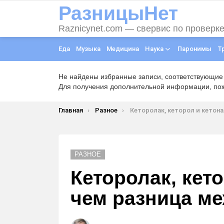
РазницыНет
Raznicynet.com — свервис по проверк
Еда
Музыка
Медицина
Наука
Паронимы
Т
Не найдены избранные записи, соответствующие
Для получения дополнительной информации, пожа
Вы здесь:
Главная
Разное
Кеторолак, кеторол и кетонал — в чем разница 
РАЗНОЕ
Кеторолак, кет
чем разница м