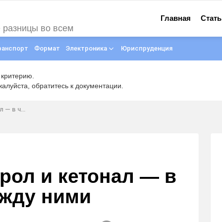
Главная
Стать
е разницы во всем
ранспорт
Формат
Электроника
Юриспруденция
 критерию.
луйста, обратитесь к документации.
между ними
орол и кетонал — в
ежду ними