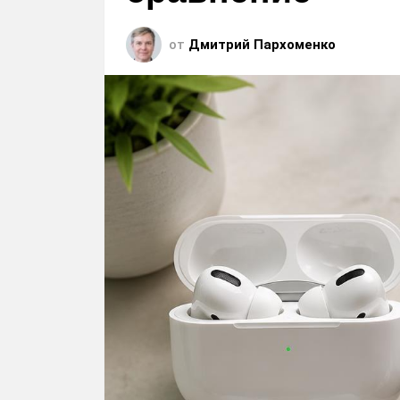
от
Дмитрий Пархоменко