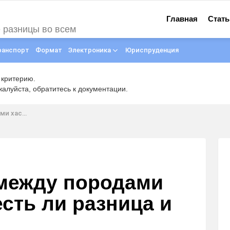
Главная
Стать
е разницы во всем
ранспорт
Формат
Электроника
Юриспруденция
 критерию.
луйста, обратитесь к документации.
ца и сравнение
 между породами
есть ли разница и