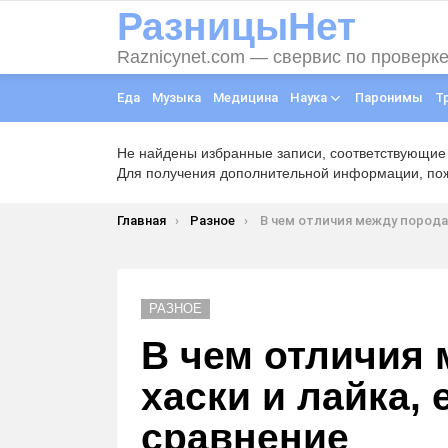
РазницыНет
Raznicynet.com — свервис по проверк
Еда
Музыка
Медицина
Наука
Паронимы
Т
Не найдены избранные записи, соответствующие
Для получения дополнительной информации, пожа
Вы здесь:
Главная
Разное
В чем отличия между породами хаски и лайка, есть ли разни
РАЗНОЕ
В чем отличия
хаски и лайка, 
сравнение