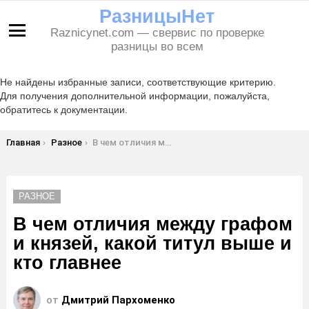
РазницыНет
Raznicynet.com — свервис по проверке
Меню
разницы во всем
Не найдены избранные записи, соответствующие критерию.
Для получения дополнительной информации, пожалуйста,
обратитесь к документации.
Вы здесь:
Главная
Разное
В чем отличия между графом и князей, какой титул выше и кто главнее
РАЗНОЕ
В чем отличия между графом
и князей, какой титул выше и
кто главнее
от
Дмитрий Пархоменко