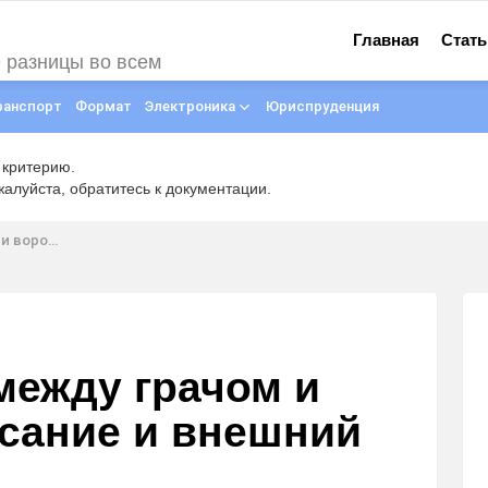
Главная
Стать
е разницы во всем
ранспорт
Формат
Электроника
Юриспруденция
 критерию.
луйста, обратитесь к документации.
 внешний вид
между грачом и
сание и внешний