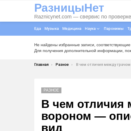
РазницыНет
Raznicynet.com — свервис по проверк
Еда
Музыка
Медицина
Наука
Паронимы
Т
Не найдены избранные записи, соответствующие
Для получения дополнительной информации, пожа
Вы здесь:
Главная
Разное
В чем отличия между грачом и вороном — описание и
РАЗНОЕ
В чем отличия 
вороном — опи
вид