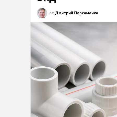
от
Дмитрий Пархоменко