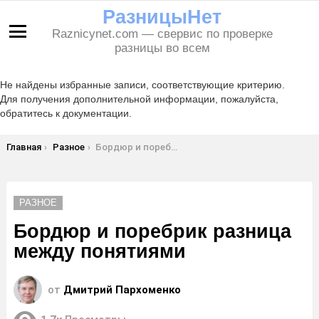
РазницыНет
Raznicynet.com — свервис по проверке
Меню
разницы во всем
Не найдены избранные записи, соответствующие критерию.
Для получения дополнительной информации, пожалуйста,
обратитесь к документации.
Вы здесь:
Главная
Разное
Бордюр и поребрик разница между понятиями
РАЗНОЕ
Бордюр и поребрик разница
между понятиями
от
Дмитрий Пархоменко