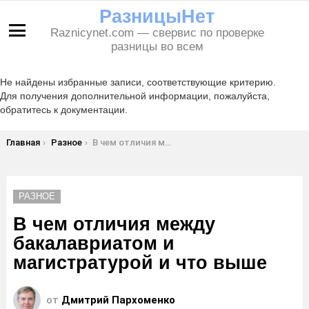
РазницыНет
Raznicynet.com — свервис по проверке
Меню
разницы во всем
Не найдены избранные записи, соответствующие критерию.
Для получения дополнительной информации, пожалуйста,
обратитесь к документации.
Вы здесь:
Главная
Разное
В чем отличия между бакалавриатом и магистратурой и что выше
РАЗНОЕ
В чем отличия между
бакалавриатом и
магистратурой и что выше
от
Дмитрий Пархоменко