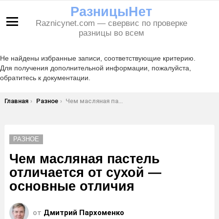
РазницыНет
Raznicynet.com — свервис по проверке
Меню
разницы во всем
Не найдены избранные записи, соответствующие критерию.
Для получения дополнительной информации, пожалуйста,
обратитесь к документации.
Вы здесь:
Главная
Разное
Чем масляная пастель отличается от сухой — основные отличия
РАЗНОЕ
Чем масляная пастель
отличается от сухой —
основные отличия
от
Дмитрий Пархоменко