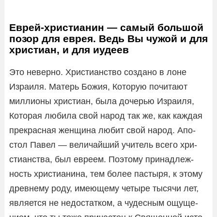
Еврей-хри­сти­а­нин — самый боль­шой
позор для еврея. Ведь Вы чужой и для
хри­стиан, и для иудеев
Это неверно. Хри­сти­ан­ство создано в лоне
Изра­иля. Матерь Божия, Кото­рую почи­тают
мил­ли­оны хри­стиан, была доче­рью Изра­иля,
Кото­рая любила свой народ так же, как каждая
пре­крас­ная жен­щина любит свой народ. Апо­
стол Павел — вели­чай­ший учи­тель всего хри­
сти­ан­ства, был евреем. Поэтому при­над­леж­
ность хри­сти­а­нина, тем более пас­тыря, к этому
древ­нему роду, име­ю­щему четыре тысячи лет,
явля­ется не недо­стат­ком, а чудес­ным ощу­ще­