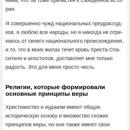
нием, что ты тоже при­ча­стен к Свя­щен­ной исто­
рии.
Я совер­шенно чужд наци­о­наль­ных пред­рас­суд­
ков, я люблю все народы, но я нико­гда не отре­
ка­юсь от своего наци­о­наль­ного про­ис­хож­де­ния,
и то, что в моих жилах течет кровь Христа Спа­
си­теля и апо­сто­лов, достав­ляет мне только
радость. Это для меня просто честь.
Религии, которые формировали
основные принципы веры
Христианство и иудаизм имеют общую
историческую основу и множество схожих
принципов веры, но они также имеют свои