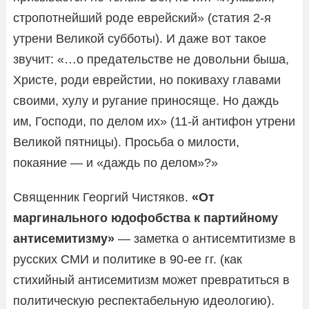
стропотнейший роде еврейский» (статия 2-я
утрени Великой субботы). И даже вот такое
звучит: «…о предательстве не довольни быша,
Христе, роди еврейстии, но покиваху главами
своими, хулу и ругание приносяще. Но даждь
им, Господи, по делом их» (11-й антифон утрени
Великой пятницы). Просьба о милости,
покаяние — и «даждь по делом»?»
Священник Георгий Чистяков.
«От
маргинального юдофобства к партийному
антисемитизму»
— заметка о антисемтитизме в
русских СМИ и политике в 90-ее гг. (как
стихийный антисемитизм может превратиться в
политическую респектабельную идеологию).