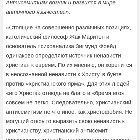
Антисемитизм возник и развился в мире
античного язычества».
«Стоящие на совершенно различных позициях,
католический философ Жак Маритен и
основатель психоанализа Зигмунд Фрейд
одинаково определяют источник ненависти
христиан к евреям. По их мнению, он коренится
в неосознанной ненависти к Христу, в бунте
против «христианского ярма». Для этих людей
«иго Христа» отнюдь не благо и «бремя его»
совсем не легко. Следовательно, христианский
антисемитизм не что иное, как христофобия. Не
могущий открыто выразить свою ненависть к
христианству, христианский антисемит
неосознанно для себя переносит ее на евреев,