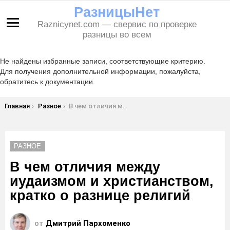
РазницыНет
Raznicynet.com — свервис по проверке
Меню
разницы во всем
Не найдены избранные записи, соответствующие критерию.
Для получения дополнительной информации, пожалуйста,
обратитесь к документации.
Вы здесь:
Главная
Разное
В чем отличия между иудаизмом и христианством, кратко о разнице религий
РАЗНОЕ
В чем отличия между
иудаизмом и христианством,
кратко о разнице религий
от
Дмитрий Пархоменко