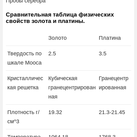
Пробы серебра
Сравнительная таблица физических
свойств золота и платины.
Золото
Платина
Твердость по
2.5
3.5
шкале Мооса
Кристалличес
Кубическая
Гранецентр
кая решетка
гранецентрирован
ированная
ная
Плотность г/
19.32
21.3-21.45
см^3
Температура
1064.18
1768.3