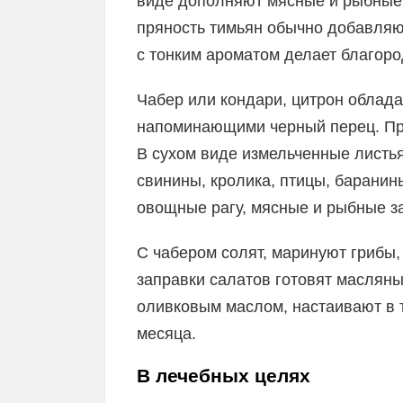
виде дополняют мясные и рыбные 
пряность тимьян обычно добавляют
с тонким ароматом делает благоро
Чабер или кондари, цитрон облада
напоминающими черный перец. Пр
В сухом виде измельченные листь
свинины, кролика, птицы, барани
овощные рагу, мясные и рыбные з
С чабером солят, маринуют грибы, 
заправки салатов готовят маслян
оливковым маслом, настаивают в 
месяца.
В лечебных целях