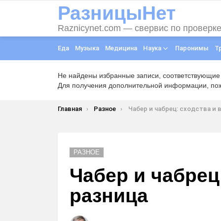
РазницыНет
Raznicynet.com — свервис по проверк
Еда
Музыка
Медицина
Наука
Паронимы
Т
Не найдены избранные записи, соответствующие
Для получения дополнительной информации, пожа
Вы здесь:
Главная
Разное
Чабер и чабрец: сходства и в чем
РАЗНОЕ
Чабер и чабрец
разница