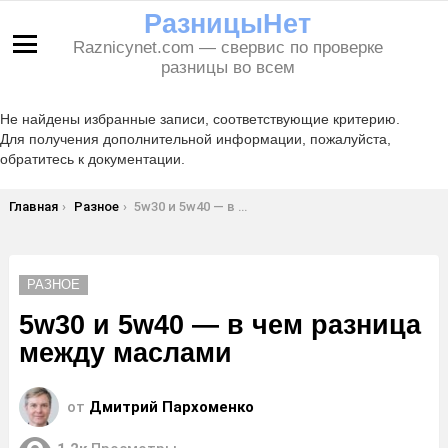
РазницыНет
Raznicynet.com — свервис по проверке
Меню
разницы во всем
Не найдены избранные записи, соответствующие критерию.
Для получения дополнительной информации, пожалуйста,
обратитесь к документации.
Вы здесь:
Главная
Разное
5w30 и 5w40 — в чем разница между маслами
РАЗНОЕ
5w30 и 5w40 — в чем разница
между маслами
от
Дмитрий Пархоменко