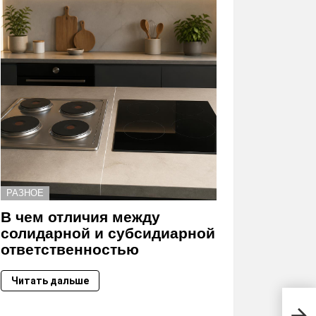
РАЗНОЕ
В чем отличия между
солидарной и субсидиарной
ответственностью
Читать дальше
В че