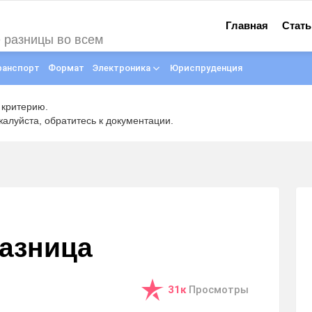
Главная
Стать
е разницы во всем
ранспорт
Формат
Электроника
Юриспруденция
 критерию.
луйста, обратитесь к документации.
разница
31к
Просмотры