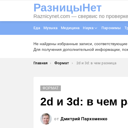
РазницыНет
Raznicynet.com — свервис по проверк
Еда
Музыка
Медицина
Наука
Паронимы
Т
Не найдены избранные записи, соответствующие
Для получения дополнительной информации, пожа
Вы здесь:
Главная
Формат
2d и 3d: в чем разница
ФОРМАТ
2d и 3d: в чем 
от
Дмитрий Пархоменко