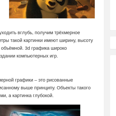
 уходить вглубь, получим трёхмерное
етры такой картинки имеют ширину, высоту
ся объёмной. 3d графика широко
оздании компьютерных игр.
мерной графики – это рисованные
исанному выше принципу. Объекты такого
и, а картинка глубокой.